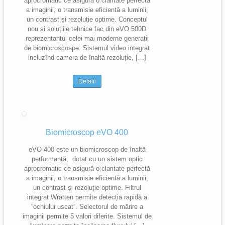
aprocromatic ce asigură o claritate perfectă
a imaginii, o transmisie eficientă a luminii,
un contrast și rezoluție optime. Conceptul
nou și soluțiile tehnice fac din eVO 500D
reprezentantul celei mai moderne generații
de biomicroscoape. Sistemul video integrat
incluzînd camera de înaltă rezoluție, […]
Detalii
Biomicroscop eVO 400
eVO 400 este un biomicroscop de înaltă
performanță, dotat cu un sistem optic
aprocromatic ce asigură o claritate perfectă
a imaginii, o transmisie eficientă a luminii,
un contrast și rezoluție optime. Filtrul
integrat Wratten permite detecția rapidă a
”ochiului uscat”. Selectorul de mărire a
imaginii permite 5 valori diferite. Sistemul de