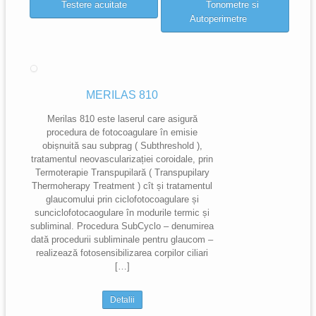
Testere acuitate
Tonometre si
Autoperimetre
MERILAS 810
Merilas 810 este laserul care asigură
procedura de fotocoagulare în emisie
obișnuită sau subprag ( Subthreshold ),
tratamentul neovascularizației coroidale, prin
Termoterapie Transpupilară ( Transpupilary
Thermoherapy Treatment ) cît și tratamentul
glaucomului prin ciclofotocoagulare și
sunciclofotocaogulare în modurile termic și
subliminal. Procedura SubCyclo – denumirea
dată procedurii subliminale pentru glaucom –
realizează fotosensibilizarea corpilor ciliari
[…]
Detalii