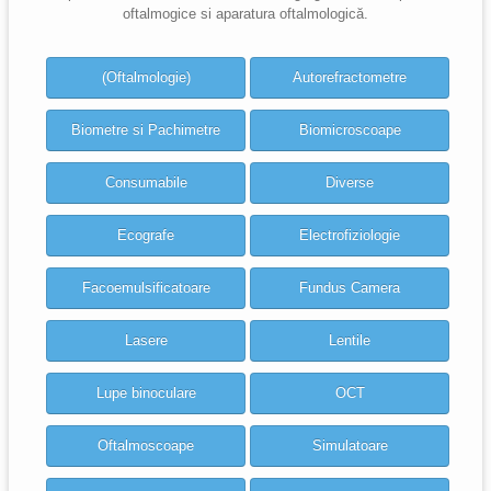
oftalmogice si aparatura oftalmologică.
(Oftalmologie)
Autorefractometre
Biometre si Pachimetre
Biomicroscoape
Consumabile
Diverse
Ecografe
Electrofiziologie
Facoemulsificatoare
Fundus Camera
Lasere
Lentile
Lupe binoculare
OCT
Oftalmoscoape
Simulatoare