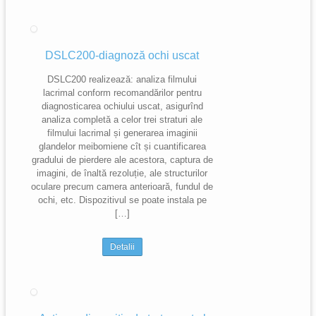
DSLC200-diagnoză ochi uscat
DSLC200 realizează: analiza filmului
lacrimal conform recomandărilor pentru
diagnosticarea ochiului uscat, asigurînd
analiza completă a celor trei straturi ale
filmului lacrimal și generarea imaginii
glandelor meibomiene cît și cuantificarea
gradului de pierdere ale acestora, captura de
imagini, de înaltă rezoluție, ale structurilor
oculare precum camera anterioară, fundul de
ochi, etc. Dispozitivul se poate instala pe
[…]
Detalii