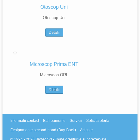
Otoscop Uni
Otoscop Uni
Detalii
Microscop Prima ENT
Microscop ORL
Detalii
Informatii contact
Echipamente
Servicii
Solicita oferta
Echipamente second-hand (Buy-Back)
Articole
© 1994 - 2026 Biotec Srl - Toate drepturile sunt rezervate