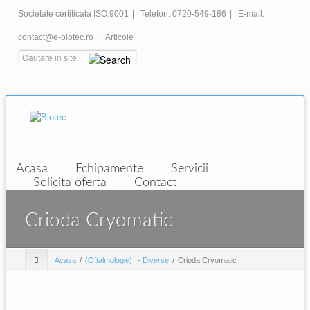
Societate certificata ISO:9001
|
Telefon: 0720-549-186
|
E-mail:
contact@e-biotec.ro
|
Articole
Acasa
Echipamente
Servicii
Solicita oferta
Contact
Crioda Cryomatic
Acasa
(Oftalmologie)
-
Diverse
Crioda Cryomatic