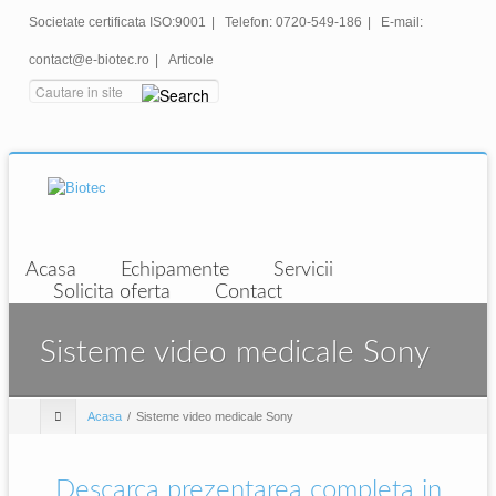
Societate certificata ISO:9001
|
Telefon: 0720-549-186
|
E-mail:
contact@e-biotec.ro
|
Articole
Acasa
Echipamente
Servicii
Solicita oferta
Contact
Sisteme video medicale Sony
Acasa
Sisteme video medicale Sony
Descarca prezentarea completa in